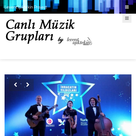
Levent Işıktekin Project

