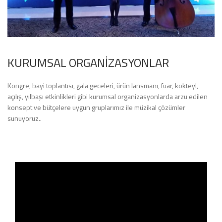
KURUMSAL ORGANİZASYONLAR
Kongre, bayi toplantısı, gala geceleri, ürün lansmanı, fuar, kokteyl,
açılış, yılbaşı etkinlikleri gibi kurumsal organizasyonlarda arzu edilen
konsept ve bütçelere uygun gruplarımız ile müzikal çözümler
sunuyoruz..