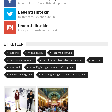
facebook.com/leventisiktekinproject
LeventIsiktekin
twitter.com/LeventIsiktekin
leventisiktekin
instagram.com/leventisiktekin
ETİKETLER
jazz trio
yılbaşı balosu
jazz müzik grubu
müzik organizasyonu
küçüksu kasrı kokteyl organizasyonu
yan flüt
jazz band
kilise düğün organizasyonu müzik grubu
kokteyl müzik grubu
kilise düğün organizasyonu müzik grubu