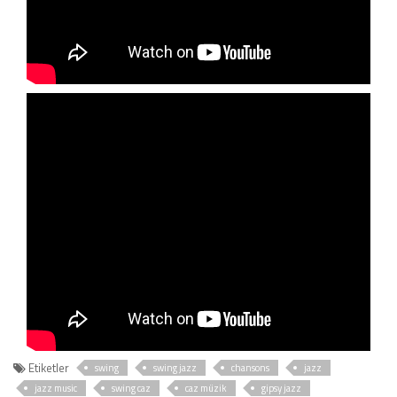
Etiketler
swing
swing jazz
chansons
jazz
jazz music
swing caz
caz müzik
gipsy jazz