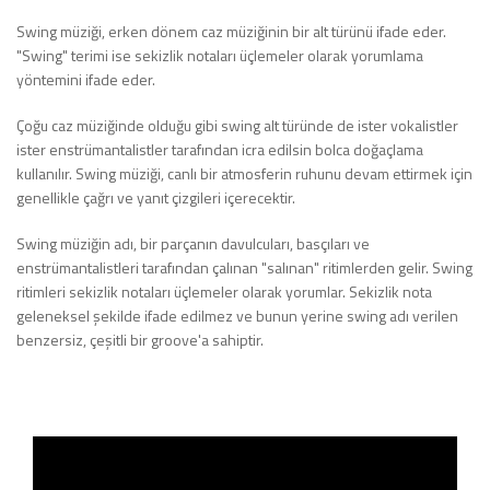
Swing müziği, erken dönem caz müziğinin bir alt türünü ifade eder.
"Swing" terimi ise sekizlik notaları üçlemeler olarak yorumlama
yöntemini ifade eder.
Çoğu caz müziğinde olduğu gibi swing alt türünde de ister vokalistler
ister enstrümantalistler tarafından icra edilsin bolca doğaçlama
kullanılır. Swing müziği, canlı bir atmosferin ruhunu devam ettirmek için
genellikle çağrı ve yanıt çizgileri içerecektir.
Swing müziğin adı, bir parçanın davulcuları, basçıları ve
enstrümantalistleri tarafından çalınan "salınan" ritimlerden gelir. Swing
ritimleri sekizlik notaları üçlemeler olarak yorumlar. Sekizlik nota
geleneksel şekilde ifade edilmez ve bunun yerine swing adı verilen
benzersiz, çeşitli bir groove'a sahiptir.