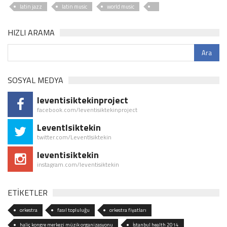
latin jazz
latin music
world music
HIZLI ARAMA
SOSYAL MEDYA
leventisiktekinproject
facebook.com/leventisiktekinproject
LeventIsiktekin
twitter.com/LeventIsiktekin
leventisiktekin
instagram.com/leventisiktekin
ETİKETLER
orkestra
fasıl topluluğu
orkestra fiyatları
haliç kongre merkezi müzik organizasyonu
İstanbul health 2014