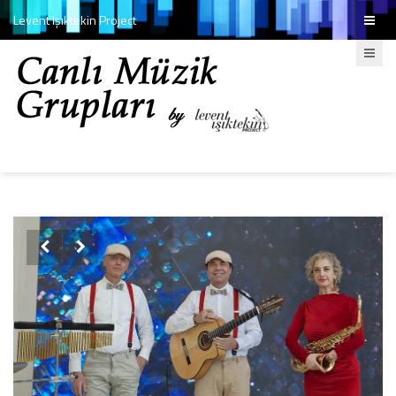
Levent Işıktekin Project

